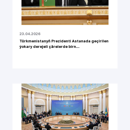
23.04.2026
Türkmenistanyň Prezidenti Astanada geçirilen
ýokary derejeli çärelerde birn...