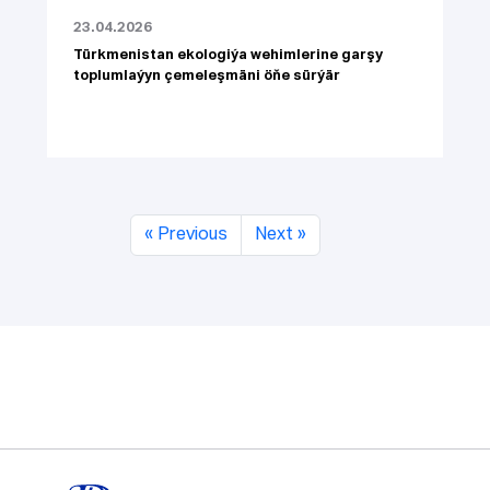
23.04.2026
Türkmenistan ekologiýa wehimlerine garşy
toplumlaýyn çemeleşmäni öňe sürýär
« Previous
Next »