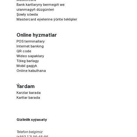
Bank kartlaryny bermegiň we
ulanmagyň düzgünleri
Şowly söwda
Mastercard eýelerine ýörite teklipler
Online hyzmatlar
POS terminallary
Internet banking
QR code
Wideo sapaklary
Töleg barlagy
Mobil gapjyk
Online kabulhana
Ýardam
Karzlar barada
Kartlar barada
Gizlinlik syýasaty
Telefon belgimiz:
(+993 12) 96-46-96