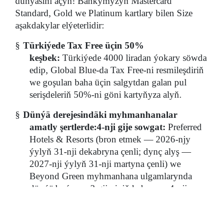
dünýäsini açyň!
Bankymyzyň Mastercard
Standard, Gold we Platinum kartlary bilen Size
aşakdakylar elýeterlidir:
§
Türkiýede Tax Free üçin 50%
keşbek:
Türkiýede 4000 liradan ýokary söwda
edip, Global Blue-da Tax Free-ni resmileşdiriň
we goşulan baha üçin salgytdan galan pul
serişdeleriň 50%-ni göni kartyňyza alyň.
§
Dünýä derejesindäki myhmanhanalar
amatly şertlerde:4-nji gije sowgat:
Preferred
Hotels & Resorts (bron etmek — 2026-njy
ýylyň 31-nji dekabryna çenli; dynç alyş —
2027-nji ýylyň 31-nji martyna çenli) we
Beyond Green myhmanhana ulgamlarynda
dünýä boýunça 3 gijesiniň bahasyna 4-nji
gijäni mugt alyň.