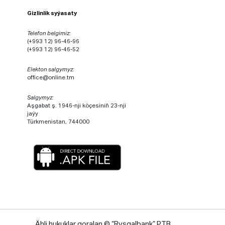
Gizlinlik syýasaty
Telefon belgimiz:
(+993 12) 96-46-96
(+993 12) 96-46-52
Elekton salgymyz:
office@online.tm
Salgymyz:
Aşgabat ş. 1946-nji köçesiniň 23-nji
jaýy
Türkmenistan, 744000
Ähli hukuklar goralan © “Rysgalbank” PTB