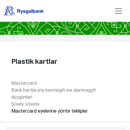
Plastik kartlar
Mastercard
Bank kartlaryny bermegiň we ulanmagyň
düzgünleri
Şowly söwda
Mastercard eýelerine ýörite teklipler