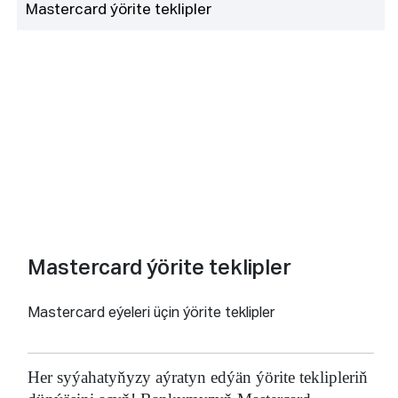
Mastercard ýörite teklipler
Mastercard ýörite teklipler
Mastercard eýeleri üçin ýörite teklipler
Her syýahatyňyzy aýratyn edýän ýörite teklipleriň