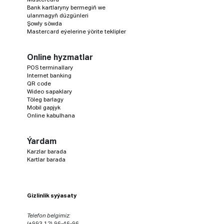
Bank kartlaryny bermegiň we
ulanmagyň düzgünleri
Şowly söwda
Mastercard eýelerine ýörite teklipler
Online hyzmatlar
POS terminallary
Internet banking
QR code
Wideo sapaklary
Töleg barlagy
Mobil gapjyk
Online kabulhana
Ýardam
Karzlar barada
Kartlar barada
Gizlinlik syýasaty
Telefon belgimiz:
(+993 12) 96-46-96