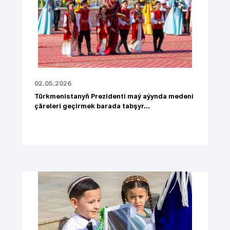
02.05.2026
Türkmenistanyň Prezidenti maý aýynda medeni
çäreleri geçirmek barada tabşyr...