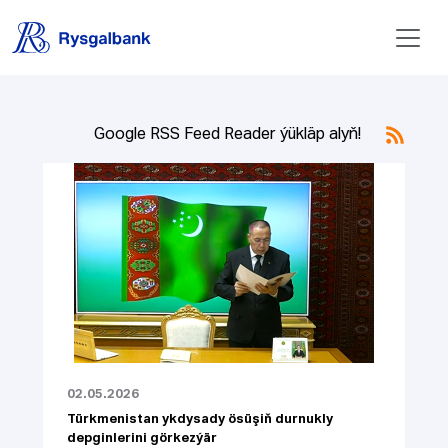
Google RSS Feed Reader ýükläp alyň!
02.05.2026
Türkmenistan ykdysady ösüşiň durnukly
depginlerini görkezýär