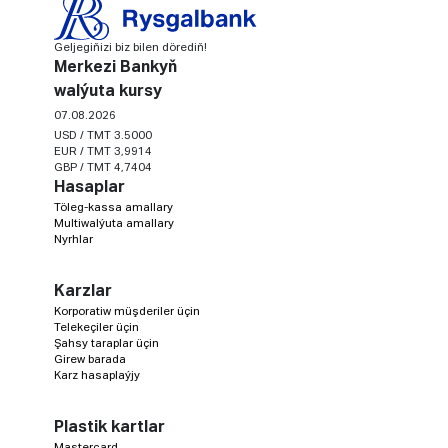
Geljegiňizi biz bilen dörediň!
Merkezi Bankyň
walýuta kursy
07.08.2026
USD / TMT 3.5000
EUR / TMT 3,9914
GBP / TMT 4,7404
Hasaplar
Töleg-kassa amallary
Multiwalýuta amallary
Nyrhlar
Karzlar
Korporatiw müşderiler üçin
Telekeçiler üçin
Şahsy taraplar üçin
Girew barada
Karz hasaplaýjy
Plastik kartlar
Mastercard