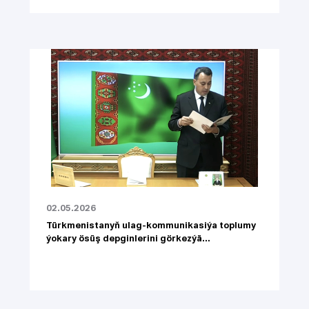
02.05.2026
Türkmenistanyň ulag-kommunikasiýa toplumy
ýokary ösüş depginlerini görkezýä...