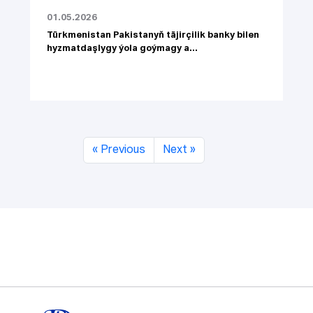
01.05.2026
Türkmenistan Pakistanyň täjirçilik banky bilen
hyzmatdaşlygy ýola goýmagy a...
« Previous
Next »