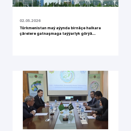
02.05.2026
Türkmenistan maý aýynda birnäçe halkara
çärelere gatnaşmaga taýýarlyk görýä...