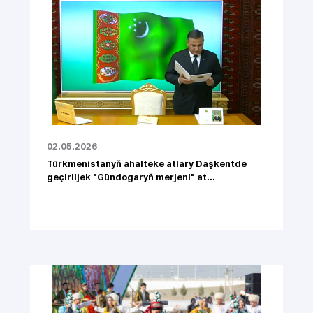
02.05.2026
Türkmenistanyň ahalteke atlary Daşkentde
geçiriljek "Gündogaryň merjeni" at...