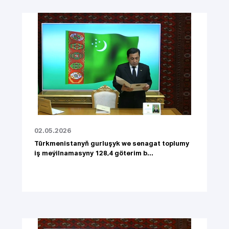
02.05.2026
Türkmenistanyň gurluşyk we senagat toplumy
iş meýilnamasyny 128,4 göterim b...