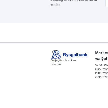
Showing
3187
to
3195
of
4318
results
Merkez
walýut
Geljegiňizi biz bilen
dörediň!
07.08.20
USD / TM
EUR / TM
GBP / TM