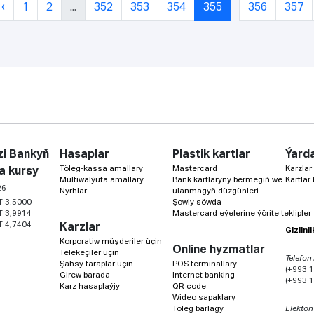
‹
1
2
...
352
353
354
355
356
357
i Bankyň
Hasaplar
Plastik kartlar
Ýard
Töleg-kassa amallary
Mastercard
Karzlar
a kursy
Multiwalýuta amallary
Bank kartlaryny bermegiň we
Kartlar
26
Nyrhlar
ulanmagyň düzgünleri
T 3.5000
Şowly söwda
T 3,9914
Mastercard eýelerine ýörite teklipler
T 4,7404
Karzlar
Gizlinl
Korporatiw müşderiler üçin
Online hyzmatlar
Telekeçiler üçin
Telefon
Şahsy taraplar üçin
POS terminallary
(+993 1
Girew barada
Internet banking
(+993 1
Karz hasaplaýjy
QR code
Wideo sapaklary
Töleg barlagy
Elekton