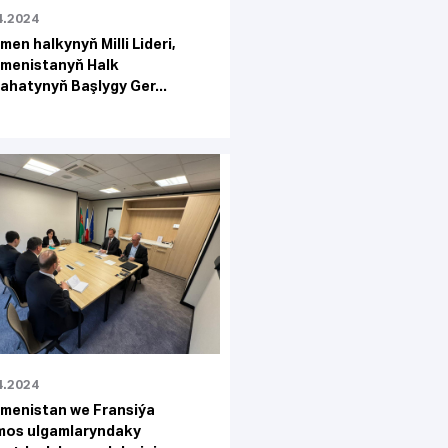
4.2024
men halkynyň Milli Lideri,
menistanyň Halk
ahatynyň Başlygy Ger...
4.2024
menistan we Fransiýa
mos ulgamlaryndaky