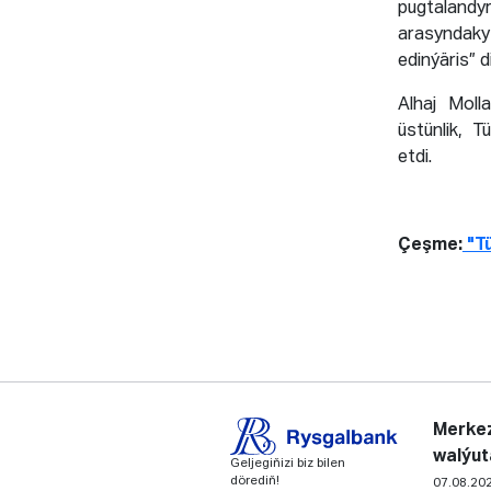
pugtaland
arasyndaky
edinýäris” 
Alhaj Mol
üstünlik, 
etdi.
Çeşme:
"Tü
Merkez
walýut
Geljegiňizi biz bilen
dörediň!
07.08.20