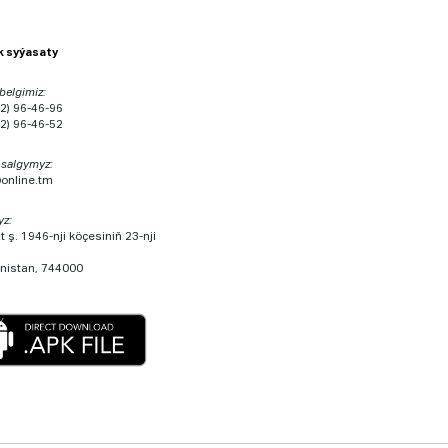
ik syýasaty
 belgimiz:
2) 96-46-96
2) 96-46-52
 salgymyz:
@online.tm
yz:
 ş. 1946-nji köçesiniň 23-nji
nistan, 744000