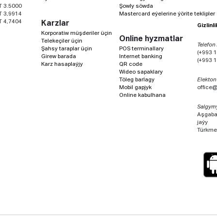
T 3.5000
Şowly söwda
T 3,9914
Mastercard eýelerine ýörite teklipler
T 4,7404
Karzlar
Gizlinl
Korporatiw müşderiler üçin
Online hyzmatlar
Telekeçiler üçin
Telefon
Şahsy taraplar üçin
POS terminallary
(+993 1
Girew barada
Internet banking
(+993 1
Karz hasaplaýjy
QR code
Wideo sapaklary
Töleg barlagy
Elekton
Mobil gapjyk
office
Online kabulhana
Salgym
Aşgabat
jaýy
Türkme