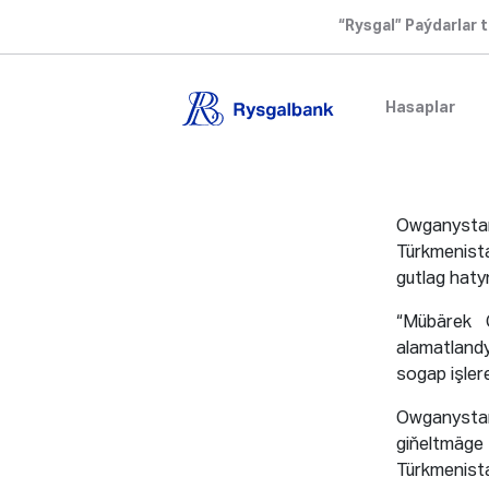
“Rysgal” Paýdarlar t
Hasaplar
Owganyst
Türkmenis
gutlag hatyn
“Mübärek 
alamatlandy
sogap işler
Owganysta
giňeltmäge
Türkmenista