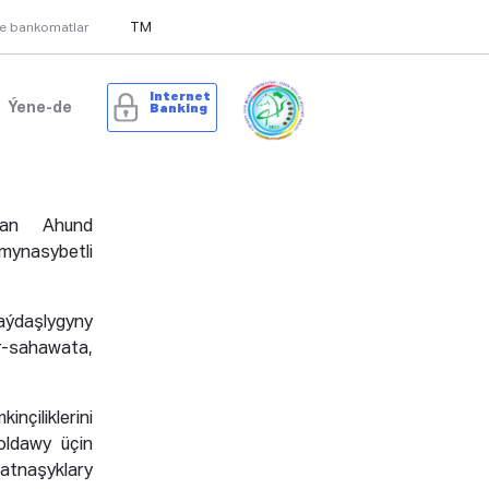
TM
we bankomatlar
Internet
Ýene-de
Banking
san Ahund
ynasybetli
ýdaşlygyny
yr-sahawata,
iliklerini
oldawy üçin
gatnaşyklary