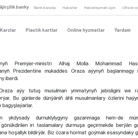
äjirçilik banky
Bank barada
Habarlar
Habarlaşmak üçin
Ofisler 
Karzlar
Plastik kartlar
Online hyzmatlar
Ýardam
anyň Premýer-ministri Alhaj Molla Mohammad Ha
tanyň Prezidentine mukaddes Oraza aýynyň başlanmagy m
y iberdi.
Oraza aýy tutuş musulman ymmatynyň jebisligini we ra
rýar. Bu günlerde dünýäniň ähli musulmanlary özlerini haý
e bagyşlaýarlar.
n ykdysady durnuklylygyny gazanmaga hem-de mümkinç
 gönükdirilen iri taslamalary durmuşa geçirmekde berýän g
na hoşallyk bildirýär. Biz özara hormat goýmak esasyndaky 