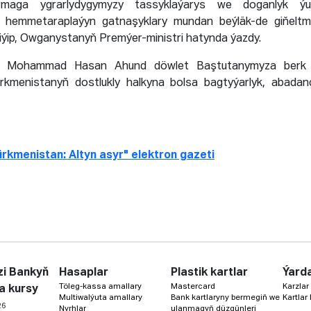
yrmaga ygrarlydygymyzy tassyklaýarys we doganlyk ýur
 hemmetaraplaýyn gatnaşyklary mundan beýläk-de giňelt
diýip, Owganystanyň Premýer-ministri hatynda ýazdy.
la Mohammad Hasan Ahund döwlet Baştutanymyza berk j
Türkmenistanyň dostlukly halkyna bolsa bagtyýarlyk, abadan
rkmenistan: Altyn asyr" elektron gazeti
i Bankyň
Hasaplar
Plastik kartlar
Ýard
Töleg-kassa amallary
Mastercard
Karzlar
a kursy
Multiwalýuta amallary
Bank kartlaryny bermegiň we
Kartlar
26
Nyrhlar
ulanmagyň düzgünleri