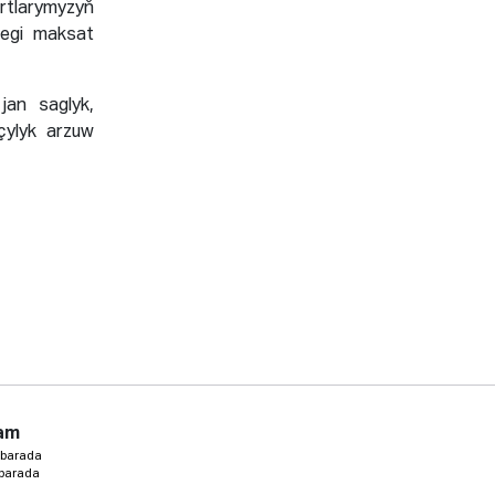
tlarymyzyň
megi maksat
an saglyk,
çylyk arzuw
am
 barada
 barada