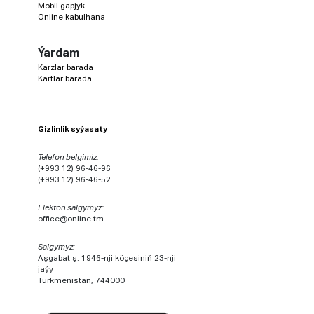
Mobil gapjyk
Online kabulhana
Ýardam
Karzlar barada
Kartlar barada
Gizlinlik syýasaty
Telefon belgimiz:
(+993 12) 96-46-96
(+993 12) 96-46-52
Elekton salgymyz:
office@online.tm
Salgymyz:
Aşgabat ş. 1946-nji köçesiniň 23-nji
jaýy
Türkmenistan, 744000