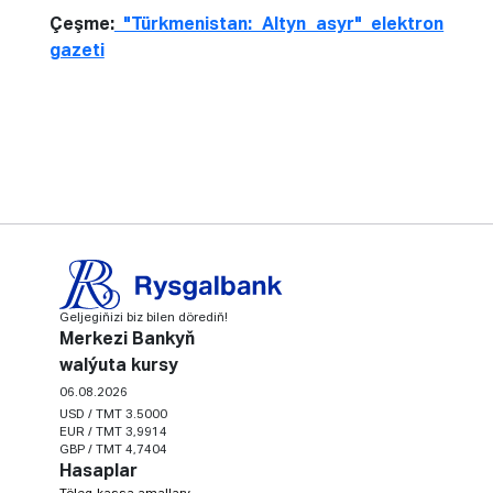
Çeşme:
"Türkmenistan: Altyn asyr" elektron
gazeti
Geljegiňizi biz bilen dörediň!
Merkezi Bankyň
walýuta kursy
06.08.2026
USD / TMT 3.5000
EUR / TMT 3,9914
GBP / TMT 4,7404
Hasaplar