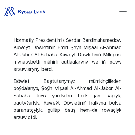
Hormatly Prezidentimiz Serdar Berdimuhamedow
Kuweýt Döwletiniň Emiri Şeýh Mişaal Al-Ahmad
Al-Jaber Al-Sabaha Kuweýt Döwletiniň Milli güni
mynasybetli mähirli gutlaglaryny we iň gowy
arzuwlaryny iberdi.
Döwlet Baştutanymyz mümkinçilikden
peýdalanyp, Şeýh Mişaal Al-Ahmad Al-Jaber Al-
Sabaha tüýs ýürekden berk jan saglyk,
bagtyýarlyk, Kuweýt Döwletiniň halkyna bolsa
parahatçylyk, gülläp ösüş hem-de rowaçlyk
arzuw etdi.