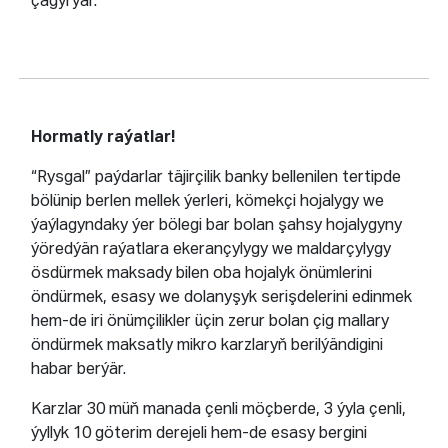
çagyrýar.
Hormatly raýatlar!
“Rysgal” paýdarlar täjirçilik banky bellenilen tertipde
bölünip berlen mellek ýerleri, kömekçi hojalygy we
ýaýlagyndaky ýer bölegi bar bolan şahsy hojalygyny
ýöredýän raýatlara ekerançylygy we maldarçylygy
ösdürmek maksady bilen oba hojalyk önümlerini
öndürmek, esasy we dolanyşyk serişdelerini edinmek
hem-de iri önümçilikler üçin zerur bolan çig mallary
öndürmek maksatly mikro karzlaryň berilýändigini
habar berýär.
Karzlar 30 müň manada çenli möçberde, 3 ýyla çenli,
ýyllyk 10 göterim derejeli hem-de esasy bergini