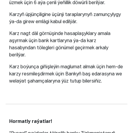
üzmek üçin 6 aýa çenli ýeňillik döwürli berilýar.
Karzyň üpjünçiligine üçünji taraplarynyň zamunçylygy
ýa-da girew emlägi kabul edilýär.
Karz nagt däl görnüşinde hasaplaşyklary amala
aşyrmak üçin bank kartlaryna ýa-da karz
hasabyndan tölegleri gönümel geçirmek arkaly
berilýar.
Karz boýunça giňişleýin maglumat almak üçin hem-de
karzy resmileşdirmek üçin Bankyň baş edarasyna we
welaýat şahamçalaryna ýüz tutup bilersiňiz.
Hormatly raýatlar!