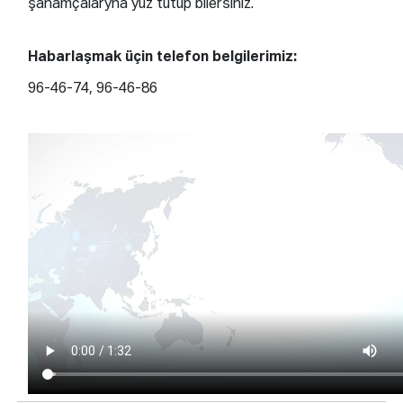
şahamçalaryna ýüz tutup bilersiňiz.
Habarlaşmak üçin telefon belgilerimiz:
96-46-74, 96-46-86