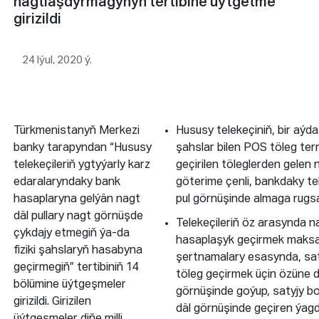
nagtlaşdyrmagynyň tertibine üýtgetme
girizildi
24 Iýul, 2020 ý.
Türkmenistanyň Merkezi
Hususy telekeçiniň, bir aýda
banky tarapyndan “Hususy
şahslar bilen POS töleg ter
telekeçileriň ygtyýarly karz
geçirilen töleglerden gelen
edaralaryndaky bank
göterime çenli, bankdaky te
hasaplaryna gelýän nagt
pul görnüşinde almaga rugsat
däl pullary nagt görnüşde
Telekeçileriň öz arasynda n
çykdajy etmegiň ýa-da
hasaplaşyk geçirmek maksad
fiziki şahslaryň hasabyna
şertnamalary esasynda, sat
geçirmegiň” tertibiniň 14
töleg geçirmek üçin özüne d
bölümine üýtgeşmeler
görnüşinde goýup, satyjy b
girizildi. Girizilen
däl görnüşinde geçiren ýag