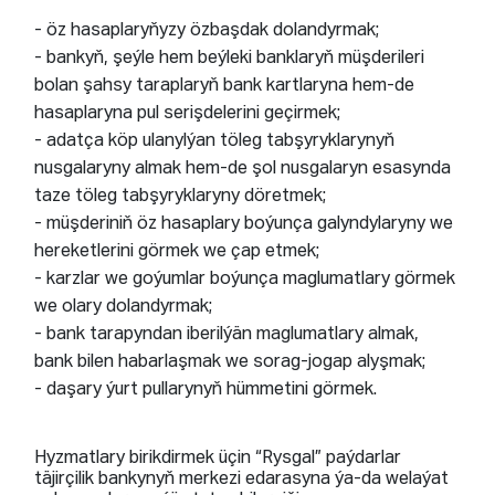
- öz hasaplaryňyzy özbaşdak dolandyrmak;
- bankyň, şeýle hem beýleki banklaryň müşderileri
bolan şahsy taraplaryň bank kartlaryna hem-de
hasaplaryna pul serişdelerini geçirmek;
- adatça köp ulanylýan töleg tabşyryklarynyň
nusgalaryny almak hem-de şol nusgalaryn esasynda
taze töleg tabşyryklaryny döretmek;
- müşderiniň öz hasaplary boýunça galyndylaryny we
hereketlerini görmek we çap etmek;
- karzlar we goýumlar boýunça maglumatlary görmek
we olary dolandyrmak;
- bank tarapyndan iberilýän maglumatlary almak,
bank bilen habarlaşmak we sorag-jogap alyşmak;
- daşary ýurt pullarynyň hümmetini görmek.
Hyzmatlary birikdirmek üçin “Rysgal” paýdarlar
täjirçilik bankynyň merkezi edarasyna ýa-da welaýat