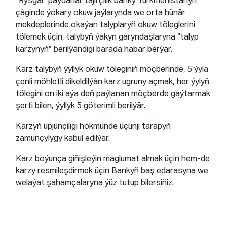
“Rysgal” paýdarlar täjirçilik banky Türkmenistanyň
çäginde ýokary okuw jaýlarynda we orta hünär
mekdeplerinde okaýan talyplaryň okuw töleglerini
tölemek üçin, talybyň ýakyn garyndaşlaryna “talyp
karzynyň” berilýändigi barada habar berýär.
Karz talybyň ýyllyk okuw töleginiň möçberinde, 5 ýyla
çenli möhletli dikeldilýän karz ugruny açmak, her ýylyň
tölegini on iki aýa deň paýlanan möçberde gaýtarmak
şerti bilen, ýyllyk 5 göterimli berilýär.
Karzyň üpjünçiligi hökmünde üçünji tarapyň
zamunçylygy kabul edilýär.
Karz boýunça giňişleýin maglumat almak üçin hem-de
karzy resmileşdirmek üçin Bankyň baş edarasyna we
welaýat şahamçalaryna ýüz tutup bilersiňiz.