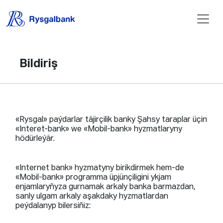
Bildiriş
«Rysgal» paýdarlar täjirçilik banky Şahsy taraplar üçin
«Interet-bank» we «Mobil-bank» hyzmatlaryny
hödürleýär.
«Internet bank» hyzmatyny birikdirmek hem-de
«Mobil-bank» programma üpjünçiligini ykjam
enjamlaryňyza gurnamak arkaly banka barmazdan,
sanly ulgam arkaly aşakdaky hyzmatlardan
peýdalanyp bilersiňiz: