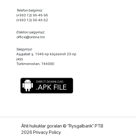
Telefon belgimiz:
(+993 12) 96-46-96
(+993 12) 96-46-52
Elekton salgymyz:
office@online.tm
Salgymyz:
Aşgabat ş. 1946-nji köçesiniň 23-nji
jaýy
Türkmenistan, 744000
Ähli hukuklar goralan © “Rysgalbank” PTB
2026 Privacy Policy