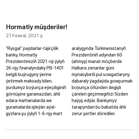
Hormatly müşderiler!
27 Fewral, 2021 ý.
“Rysgal” paýdarlar-täjirçilik
aralygynda Türkmenistanyň
banky, Hormatly
Prezidentiniň adyndan 60
Prezidentimiziň 2021-nji ýylyň
(altmyş) manat möçberde
26-njy fewralyndaky PB-1401
Halkara zenanlar güni
belgili buýrugyny ýerine
mynasybetli pul sowgatlaryny
ýetirmek maksady bilen,
dabaraly ýagdaýda gowşurmak
ýurdumyz boýunça eýeçiliginiň
boýunça öňünden degişli
görnüşine garamazdan, ähli
çäreleri geçirmegiňizi Sizden
edara-karhanalarda we
haýyş edýär. Bankymyz
guramalarda işleýän aýal-
tarapyndan bu babatda ähli
gyzlara şu ýylyň 1-6-njy mart
zerur şertler dörediler.