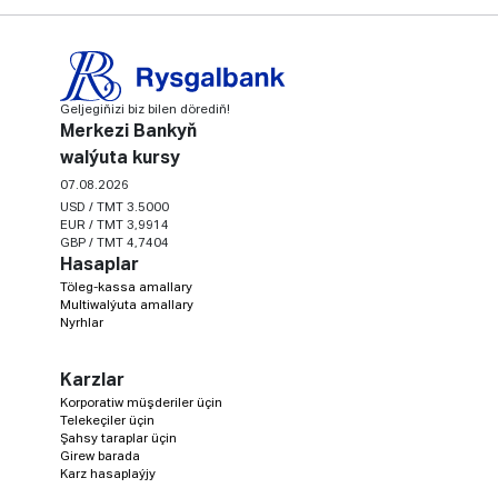
Geljegiňizi biz bilen dörediň!
Merkezi Bankyň
walýuta kursy
07.08.2026
USD / TMT 3.5000
EUR / TMT 3,9914
GBP / TMT 4,7404
Hasaplar
Töleg-kassa amallary
Multiwalýuta amallary
Nyrhlar
Karzlar
Korporatiw müşderiler üçin
Telekeçiler üçin
Şahsy taraplar üçin
Girew barada
Karz hasaplaýjy