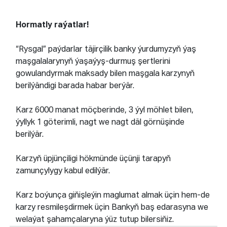
Hormatly raýatlar!
“Rysgal” paýdarlar täjirçilik banky ýurdumyzyň ýaş
maşgalalarynyň ýaşaýyş-durmuş şertlerini
gowulandyrmak maksady bilen maşgala karzynyň
berilýändigi barada habar berýär.
Karz 6000 manat möçberinde, 3 ýyl möhlet bilen,
ýyllyk 1 göterimli, nagt we nagt däl görnüşinde
berilýär.
Karzyň üpjünçiligi hökmünde üçünji tarapyň
zamunçylygy kabul edilýär.
Karz boýunça giňişleýin maglumat almak üçin hem-de
karzy resmileşdirmek üçin Bankyň baş edarasyna we
welaýat şahamçalaryna ýüz tutup bilersiňiz.