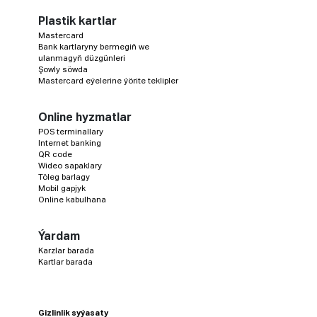
Plastik kartlar
Mastercard
Bank kartlaryny bermegiň we
ulanmagyň düzgünleri
Şowly söwda
Mastercard eýelerine ýörite teklipler
Online hyzmatlar
POS terminallary
Internet banking
QR code
Wideo sapaklary
Töleg barlagy
Mobil gapjyk
Online kabulhana
Ýardam
Karzlar barada
Kartlar barada
Gizlinlik syýasaty