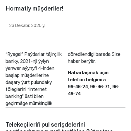
Hormatly müşderiler!
23 Dekabr, 2020 ý.
“Rysgal” Paýdarlar täjirçilik
döredilendigi barada Size
banky, 2021-nji ýylyň
habar berýär.
ýanwar aýynyň 4-inden
Habarlaşmak üçin
başlap müşderilerine
telefon belgimiz:
daşary ýurt pulundaky
96-46-24, 96-46-71, 96-
töleglerini “Internet
46-74
banking” üsti bilen
geçirmäge mümkinçilik
Telekeçileriň pul serişdelerini