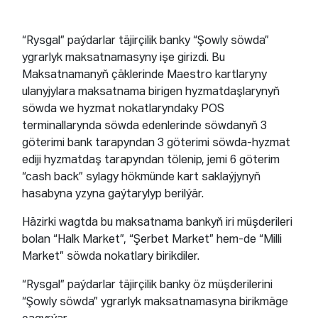
“Rysgal” paýdarlar täjirçilik banky “Şowly söwda”
ygrarlyk maksatnamasyny işe girizdi. Bu
Maksatnamanyň çäklerinde Maestro kartlaryny
ulanyjylara maksatnama birigen hyzmatdaşlarynyň
söwda we hyzmat nokatlaryndaky POS
terminallarynda söwda edenlerinde söwdanyň 3
göterimi bank tarapyndan 3 göterimi söwda-hyzmat
ediji hyzmatdaş tarapyndan tölenip, jemi 6 göterim
“cash back” sylagy hökmünde kart saklaýjynyň
hasabyna yzyna gaýtarylyp berilýär.
Häzirki wagtda bu maksatnama bankyň iri müşderileri
bolan “Halk Market”, “Şerbet Market” hem-de “Milli
Market” söwda nokatlary birikdiler.
“Rysgal” paýdarlar täjirçilik banky öz müşderilerini
“Şowly söwda” ygrarlyk maksatnamasyna birikmäge