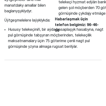
üýtgeşmeler diňe milli
telekeçi hyzmat edýän bank
manatdaky amallar bilen
gelen şol möçberden 70 göt
baglanyşyklydyr.
görnüşinde çykdajy etmäge r
Habarlaşmak üçin
Üýtgeşmelelere laýyklykda:
telefon belgimiz: 96-46-
Hususy telekeçiniň, bir aýda hasaplaşyk hasabyna, nagt
96
pul görnüşinde tabşyran möçberinden, telekeçilik
maksatnamalary üçin 75 göterime çenli nagt pul
görnüşinde yzyna almaga rugsat berilýär.